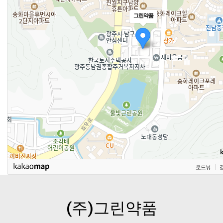
그린약품
로드뷰
(주)그린약품