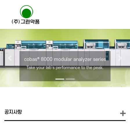
cobas® 8000 modular analyzer series
Previous
Nex
Take your lab’s performance to the peak.
공지사항