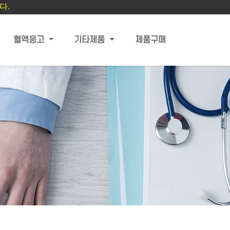
다.
혈액응고
기타제품
제품구매